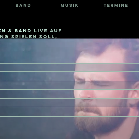
BAND
MUSIK
TERMINE
en & Band
live auf
ng spielen soll,
!