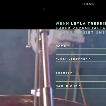
HOME
Wenn
Leyla Trebbi
eurer Veranstaltu
dann schreibt uns
Name
E-Mail-Adresse
Betreff
Nachricht