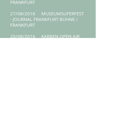
FRANKFURT
27/08/2016 MUSEUMSUFERFEST
- JOURNAL FRANKFURT BÜHNE /
FRANKFURT
20/08/2016 KARBEN OPEN AIR
FESTIVAL / KARBEN
23/07/2016 STOFFEL FESTIVAL /
FRANKFURT
30/06/2016 OPEN DOORS
FESTIVAL / NEU-ISENBURG
04/06/2016 WAGGONG
JUBILÄUM / FRANKFURT
07/05/2016 GRÜNE SOßE
FESTIVAL / FRANKFURT
08/04/2016 BLACKSHEEP
BANDCONTEST / BONFELD